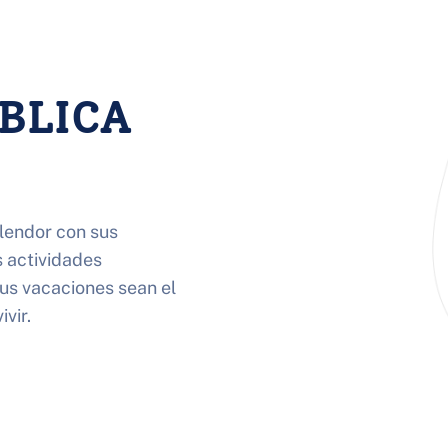
LICA 
endor con sus 
 actividades 
s vacaciones sean el 
vir.