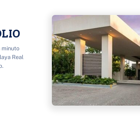
LIO 
 minuto 
laya Real 
b.