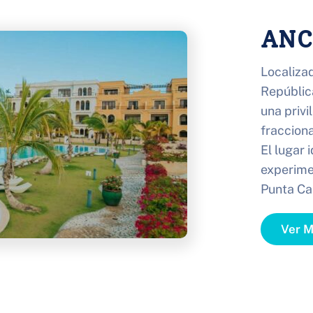
ANC
Localizad
Repúblic
una privi
fraccion
El lugar 
experimen
Punta Ca
Ver 